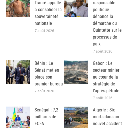
Traoré appelle
responsable
à consolider la
politique
souveraineté
dénonce la
nationale
démarche du
Quintette sur le
7 août 2026
processus de
paix
7 août 2026
Bénin : Le
Gabon : Le
Sénat met en
secteur minier
place son
au cœur de la
premier bureau
stratégie de
l’après-pétrole
7 août 2026
7 août 2026
Sénégal : 7,2
Algérie : Six
milliards de
morts dans un
FCFA
nouvel accident