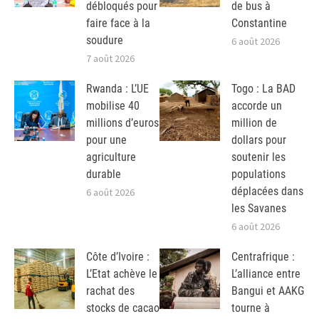
débloqués pour
de bus à
faire face à la
Constantine
soudure
6 août 2026
7 août 2026
Rwanda : L’UE
Togo : La BAD
mobilise 40
accorde un
millions d’euros
million de
pour une
dollars pour
agriculture
soutenir les
durable
populations
déplacées dans
6 août 2026
les Savanes
6 août 2026
Côte d’Ivoire :
Centrafrique :
L’Etat achève le
L’alliance entre
rachat des
Bangui et AAKG
stocks de cacao
tourne à