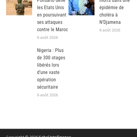
Polisario défie
morts dans une
les Etats Unis
épidémie de
en poursuivant
choléra à
ses attaques
N’Djamena
contre le Maroc
6 août 2026
6 août 2026
Nigeria : Plus
de 300 otages
libérés lors
d’une vaste
opération
sécuritaire
6 août 2026
Copyright © 2026
Sahel Intelligence
.