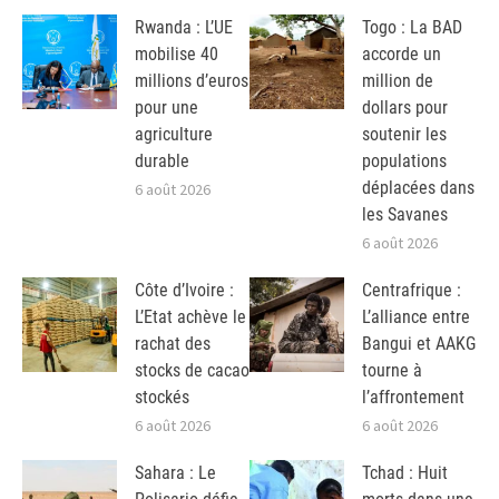
Rwanda : L’UE
Togo : La BAD
mobilise 40
accorde un
millions d’euros
million de
pour une
dollars pour
agriculture
soutenir les
durable
populations
déplacées dans
6 août 2026
les Savanes
6 août 2026
Côte d’Ivoire :
Centrafrique :
L’Etat achève le
L’alliance entre
rachat des
Bangui et AAKG
stocks de cacao
tourne à
stockés
l’affrontement
6 août 2026
6 août 2026
Sahara : Le
Tchad : Huit