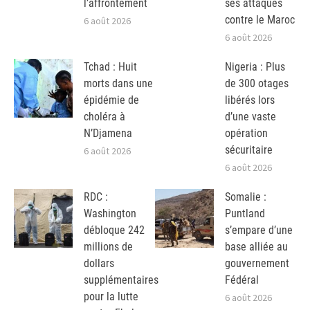
l’affrontement
ses attaques
contre le Maroc
6 août 2026
6 août 2026
Tchad : Huit
Nigeria : Plus
morts dans une
de 300 otages
épidémie de
libérés lors
choléra à
d’une vaste
N’Djamena
opération
sécuritaire
6 août 2026
6 août 2026
RDC :
Somalie :
Washington
Puntland
débloque 242
s’empare d’une
millions de
base alliée au
dollars
gouvernement
supplémentaires
Fédéral
pour la lutte
6 août 2026