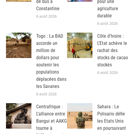
de bus à
pour une
Constantine
agriculture
durable
6 août 2026
6 août 2026
Togo : La BAD
Côte d’Ivoire :
accorde un
L’Etat achève le
million de
rachat des
dollars pour
stocks de cacao
soutenir les
stockés
populations
6 août 2026
déplacées dans
les Savanes
6 août 2026
Centrafrique :
Sahara : Le
L’alliance entre
Polisario défie
Bangui et AAKG
les Etats Unis
tourne à
en poursuivant