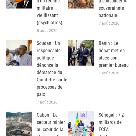
d’un régime
à consolider la
militaire
souveraineté
vieillissant
nationale
(psychiatres)
7 août 2026
8 août 2026
Soudan : Un
Bénin : Le
responsable
Sénat met en
politique
place son
dénonce la
premier bureau
démarche du
7 août 2026
Quintette sur le
processus de
paix
7 août 2026
Gabon : Le
Sénégal : 7,2
secteur minier
milliards de
au cœur de la
FCFA