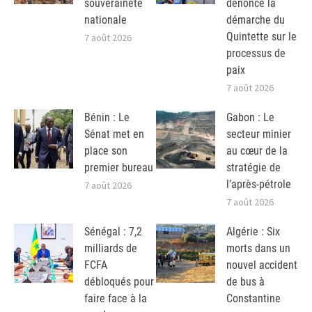
souveraineté
dénonce la
nationale
démarche du
Quintette sur le
7 août 2026
processus de
paix
7 août 2026
Bénin : Le
Gabon : Le
Sénat met en
secteur minier
place son
au cœur de la
premier bureau
stratégie de
l’après-pétrole
7 août 2026
7 août 2026
Sénégal : 7,2
Algérie : Six
milliards de
morts dans un
FCFA
nouvel accident
débloqués pour
de bus à
faire face à la
Constantine