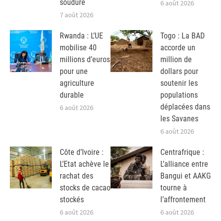
soudure
6 août 2026
7 août 2026
Rwanda : L’UE
Togo : La BAD
mobilise 40
accorde un
millions d’euros
million de
pour une
dollars pour
agriculture
soutenir les
durable
populations
déplacées dans
6 août 2026
les Savanes
6 août 2026
Côte d’Ivoire :
Centrafrique :
L’Etat achève le
L’alliance entre
rachat des
Bangui et AAKG
stocks de cacao
tourne à
stockés
l’affrontement
6 août 2026
6 août 2026