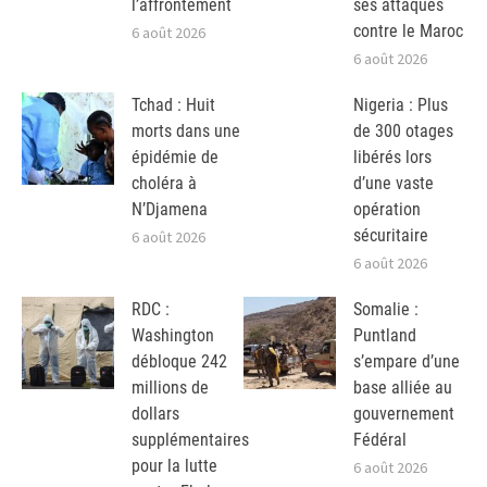
l’affrontement
ses attaques
contre le Maroc
6 août 2026
6 août 2026
Tchad : Huit
Nigeria : Plus
morts dans une
de 300 otages
épidémie de
libérés lors
choléra à
d’une vaste
N’Djamena
opération
sécuritaire
6 août 2026
6 août 2026
RDC :
Somalie :
Washington
Puntland
débloque 242
s’empare d’une
millions de
base alliée au
dollars
gouvernement
supplémentaires
Fédéral
pour la lutte
6 août 2026