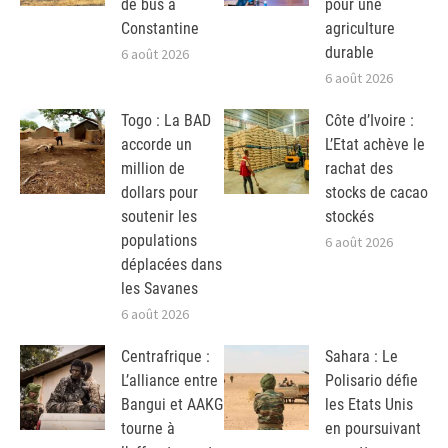
de bus à
pour une
Constantine
agriculture
durable
6 août 2026
6 août 2026
Togo : La BAD
Côte d’Ivoire :
accorde un
L’Etat achève le
million de
rachat des
dollars pour
stocks de cacao
soutenir les
stockés
populations
6 août 2026
déplacées dans
les Savanes
6 août 2026
Centrafrique :
Sahara : Le
L’alliance entre
Polisario défie
Bangui et AAKG
les Etats Unis
tourne à
en poursuivant