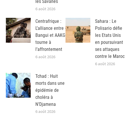
les Savanes
6 août 2026
Centrafrique :
Sahara : Le
L’alliance entre
Polisario défie
Bangui et AAKG
les Etats Unis
tourne à
en poursuivant
l’affrontement
ses attaques
contre le Maroc
6 août 2026
6 août 2026
Tchad : Huit
morts dans une
épidémie de
choléra à
N’Djamena
6 août 2026