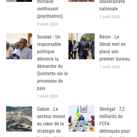
militaire
souveraineté
vieillissant
nationale
(psychiatres)
7 août 2026
8 août 2026
Soudan : Un
Bénin : Le
responsable
Sénat met en
politique
place son
dénonce la
premier bureau
démarche du
7 août 2026
Quintette sur le
processus de
paix
7 août 2026
Gabon : Le
Sénégal : 7,2
secteur minier
milliards de
au cœur de la
FCFA
stratégie de
débloqués pour