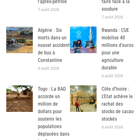
l’après-pétrole
faire face à la
soudure
7 août 2026
7 août 2026
Algérie : Six
Rwanda : L’UE
morts dans un
mobilise 40
nouvel accident
millions d’euros
de bus à
pour une
Constantine
agriculture
durable
6 août 2026
6 août 2026
Togo : La BAD
Côte d’Ivoire :
accorde un
L’Etat achève le
million de
rachat des
dollars pour
stocks de cacao
soutenir les
stockés
populations
6 août 2026
déplacées dans