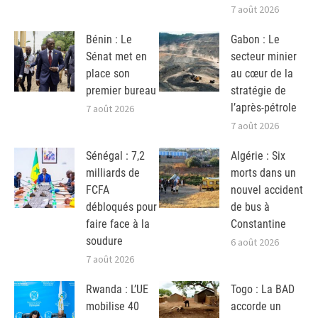
7 août 2026
Bénin : Le
Gabon : Le
Sénat met en
secteur minier
place son
au cœur de la
premier bureau
stratégie de
l’après-pétrole
7 août 2026
7 août 2026
Sénégal : 7,2
Algérie : Six
milliards de
morts dans un
FCFA
nouvel accident
débloqués pour
de bus à
faire face à la
Constantine
soudure
6 août 2026
7 août 2026
Rwanda : L’UE
Togo : La BAD
mobilise 40
accorde un