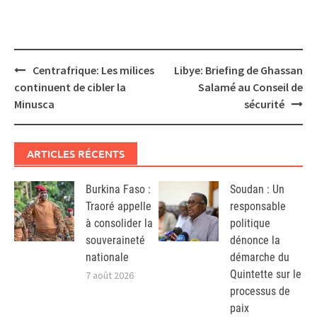
Post
Centrafrique: Les milices
Libye: Briefing de Ghassan
navigation
continuent de cibler la
Salamé au Conseil de
Minusca
sécurité
ARTICLES RÉCENTS
Burkina Faso :
Soudan : Un
Traoré appelle
responsable
à consolider la
politique
souveraineté
dénonce la
nationale
démarche du
Quintette sur le
7 août 2026
processus de
paix