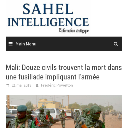
Skip
to
content
Main Menu
Mali: Douze civils trouvent la mort dans
une fusillade impliquant l’armée
21 mai 2018
Frédéric Powelton