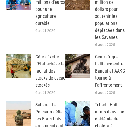
millions d’euros
million de
pour une
dollars pour
agriculture
soutenir les
durable
populations
déplacées dans
6 août 2026
les Savanes
6 août 2026
Côte d’Ivoire :
Centrafrique :
L’Etat achève le
L’alliance entre
rachat des
Bangui et AAKG
stocks de cacao
tourne à
stockés
l’affrontement
6 août 2026
6 août 2026
Sahara : Le
Tchad : Huit
Polisario défie
morts dans une
les Etats Unis
épidémie de
en poursuivant
choléra à