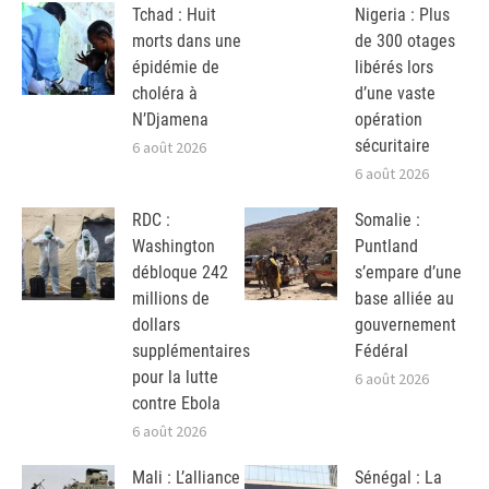
Tchad : Huit
Nigeria : Plus
morts dans une
de 300 otages
épidémie de
libérés lors
choléra à
d’une vaste
N’Djamena
opération
sécuritaire
6 août 2026
6 août 2026
RDC :
Somalie :
Washington
Puntland
débloque 242
s’empare d’une
millions de
base alliée au
dollars
gouvernement
supplémentaires
Fédéral
pour la lutte
6 août 2026
contre Ebola
6 août 2026
Mali : L’alliance
Sénégal : La