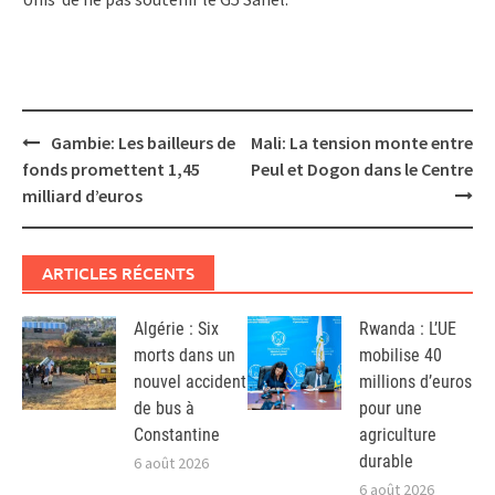
Post
Gambie: Les bailleurs de
Mali: La tension monte entre
navigation
fonds promettent 1,45
Peul et Dogon dans le Centre
milliard d’euros
ARTICLES RÉCENTS
Algérie : Six
Rwanda : L’UE
morts dans un
mobilise 40
nouvel accident
millions d’euros
de bus à
pour une
Constantine
agriculture
durable
6 août 2026
6 août 2026