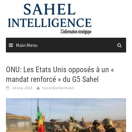
Skip
to
content
Main Menu
ONU: Les Etats Unis opposés à un «
mandat renforcé » du G5 Sahel
24 mai 2018
Karol Biedermann