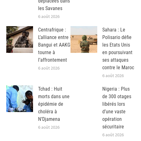
déplacées dans
les Savanes
6 août 2026
Centrafrique :
Sahara : Le
L’alliance entre
Polisario défie
Bangui et AAKG
les Etats Unis
tourne à
en poursuivant
l’affrontement
ses attaques
contre le Maroc
6 août 2026
6 août 2026
Tchad : Huit
Nigeria : Plus
morts dans une
de 300 otages
épidémie de
libérés lors
choléra à
d’une vaste
N’Djamena
opération
sécuritaire
6 août 2026
6 août 2026