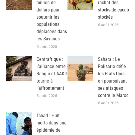
million de
rachat des
dollars pour
stocks de cacao
soutenir les
stockés
populations
6 août 2026
déplacées dans
les Savanes
6 août 2026
Centrafrique :
Sahara : Le
L’alliance entre
Polisario défie
Bangui et AAKG
les Etats Unis
tourne à
en poursuivant
l’affrontement
ses attaques
contre le Maroc
6 août 2026
6 août 2026
Tchad : Huit
morts dans une
épidémie de