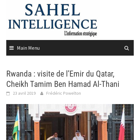
Skip
to
content
Main Menu
Rwanda : visite de l’Emir du Qatar,
Cheikh Tamim Ben Hamad Al-Thani
23 avril 2019
Frédéric Powelton