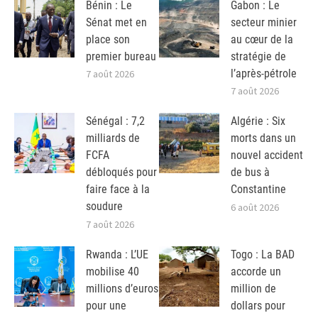
Bénin : Le
Gabon : Le
Sénat met en
secteur minier
place son
au cœur de la
premier bureau
stratégie de
l’après-pétrole
7 août 2026
7 août 2026
Sénégal : 7,2
Algérie : Six
milliards de
morts dans un
FCFA
nouvel accident
débloqués pour
de bus à
faire face à la
Constantine
soudure
6 août 2026
7 août 2026
Rwanda : L’UE
Togo : La BAD
mobilise 40
accorde un
millions d’euros
million de
pour une
dollars pour