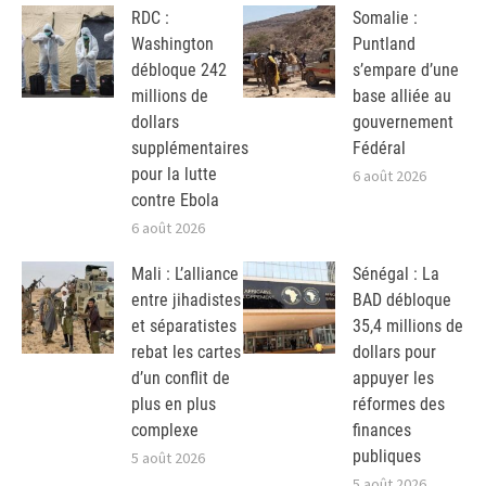
RDC :
Somalie :
Washington
Puntland
débloque 242
s’empare d’une
millions de
base alliée au
dollars
gouvernement
supplémentaires
Fédéral
pour la lutte
6 août 2026
contre Ebola
6 août 2026
Mali : L’alliance
Sénégal : La
entre jihadistes
BAD débloque
et séparatistes
35,4 millions de
rebat les cartes
dollars pour
d’un conflit de
appuyer les
plus en plus
réformes des
complexe
finances
publiques
5 août 2026
5 août 2026