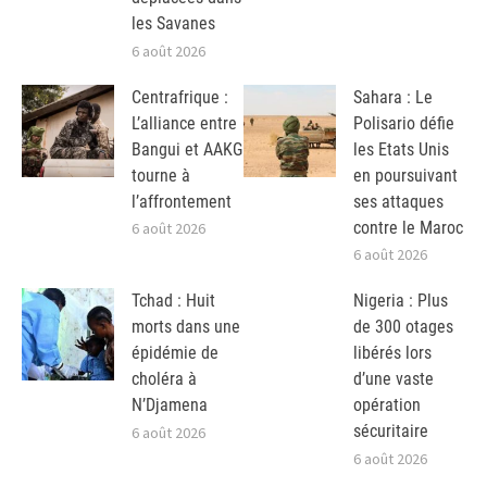
les Savanes
6 août 2026
Centrafrique :
Sahara : Le
L’alliance entre
Polisario défie
Bangui et AAKG
les Etats Unis
tourne à
en poursuivant
l’affrontement
ses attaques
contre le Maroc
6 août 2026
6 août 2026
Tchad : Huit
Nigeria : Plus
morts dans une
de 300 otages
épidémie de
libérés lors
choléra à
d’une vaste
N’Djamena
opération
sécuritaire
6 août 2026
6 août 2026