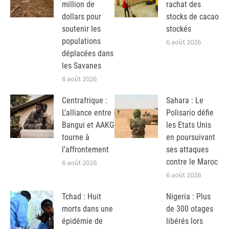
million de
rachat des
dollars pour
stocks de cacao
soutenir les
stockés
populations
6 août 2026
déplacées dans
les Savanes
6 août 2026
Centrafrique :
Sahara : Le
L’alliance entre
Polisario défie
Bangui et AAKG
les Etats Unis
tourne à
en poursuivant
l’affrontement
ses attaques
contre le Maroc
6 août 2026
6 août 2026
Tchad : Huit
Nigeria : Plus
morts dans une
de 300 otages
épidémie de
libérés lors