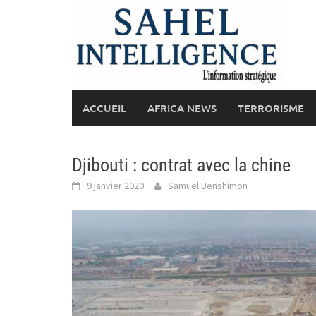
Skip
to
content
ACCUEIL
AFRICA NEWS
TERRORISME
Djibouti : contrat avec la chine
9 janvier 2020
Samuel Benshimon