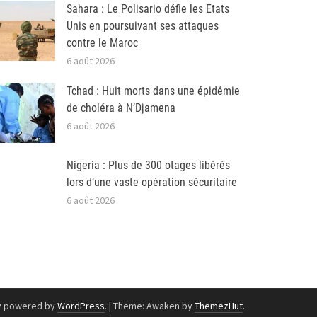
Sahara : Le Polisario défie les Etats
Unis en poursuivant ses attaques
contre le Maroc
6 août 2026
Tchad : Huit morts dans une épidémie
de choléra à N’Djamena
6 août 2026
Nigeria : Plus de 300 otages libérés
lors d’une vaste opération sécuritaire
6 août 2026
y powered by
WordPress
.
|
Theme: Awaken by
ThemezHut
.