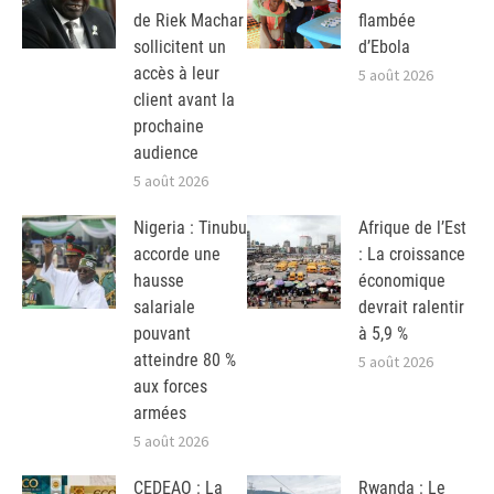
de Riek Machar
flambée
sollicitent un
d’Ebola
accès à leur
5 août 2026
client avant la
prochaine
audience
5 août 2026
Nigeria : Tinubu
Afrique de l’Est
accorde une
: La croissance
hausse
économique
salariale
devrait ralentir
pouvant
à 5,9 %
atteindre 80 %
5 août 2026
aux forces
armées
5 août 2026
CEDEAO : La
Rwanda : Le