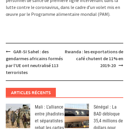
personnel de santé de première ligne intervenant dans la
lutte contre le coronavirus, dans le cadre d’un volet mis en
œuvre par le Programme alimentaire mondial (PAM).
Post
GAR-SI Sahel : des
Rwanda : les exportations de
navigation
gendarmes africains formés
café chutent de 11% en
par l’UE ont neutralisé 113
2019-20
terroristes
ARTICLES RÉCENTS
Mali : L’alliance
Sénégal : La
entre jihadistes
BAD débloque
et séparatistes
35,4 millions de
rebat les cartes
dollars pour