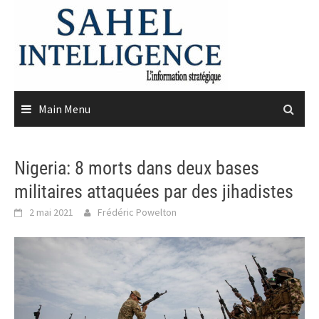
Skip
to
content
Main Menu
Nigeria: 8 morts dans deux bases
militaires attaquées par des jihadistes
2 mai 2021
Frédéric Powelton