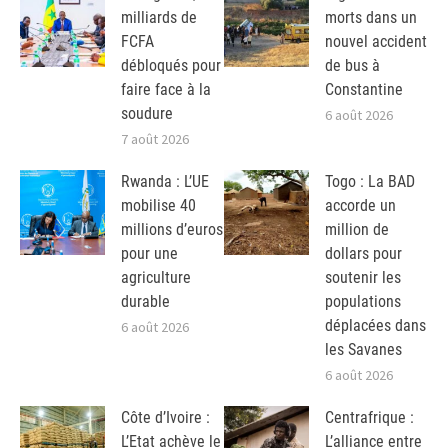
milliards de
morts dans un
FCFA
nouvel accident
débloqués pour
de bus à
faire face à la
Constantine
soudure
6 août 2026
7 août 2026
Rwanda : L’UE
Togo : La BAD
mobilise 40
accorde un
millions d’euros
million de
pour une
dollars pour
agriculture
soutenir les
durable
populations
déplacées dans
6 août 2026
les Savanes
6 août 2026
Côte d’Ivoire :
Centrafrique :
L’Etat achève le
L’alliance entre