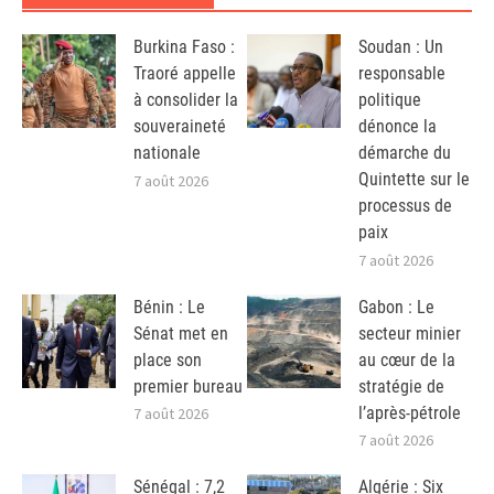
Burkina Faso :
Soudan : Un
Traoré appelle
responsable
à consolider la
politique
souveraineté
dénonce la
nationale
démarche du
Quintette sur le
7 août 2026
processus de
paix
7 août 2026
Bénin : Le
Gabon : Le
Sénat met en
secteur minier
place son
au cœur de la
premier bureau
stratégie de
l’après-pétrole
7 août 2026
7 août 2026
Sénégal : 7,2
Algérie : Six