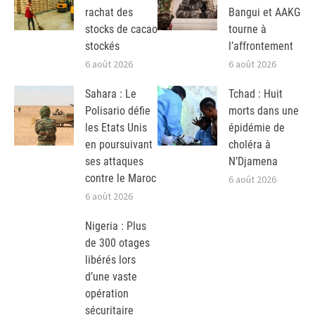
rachat des
Bangui et AAKG
stocks de cacao
tourne à
stockés
l’affrontement
6 août 2026
6 août 2026
Sahara : Le
Tchad : Huit
Polisario défie
morts dans une
les Etats Unis
épidémie de
en poursuivant
choléra à
ses attaques
N’Djamena
contre le Maroc
6 août 2026
6 août 2026
Nigeria : Plus
de 300 otages
libérés lors
d’une vaste
opération
sécuritaire