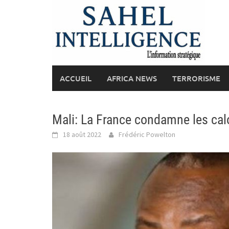
Skip
to
content
ACCUEIL
AFRICA NEWS
TERRORISME
Mali: La France condamne les cal
18 août 2022
Frédéric Powelton