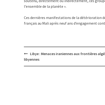
soutenu, directement ou indirectement, ces groupe
l’ensemble de la planète ».
Ces dernières manifestations de la détérioration de
français au Mali après neuf ans d’engagement contr
Post
Libye : Menaces iraniennes aux frontières alg
navigation
libyennes