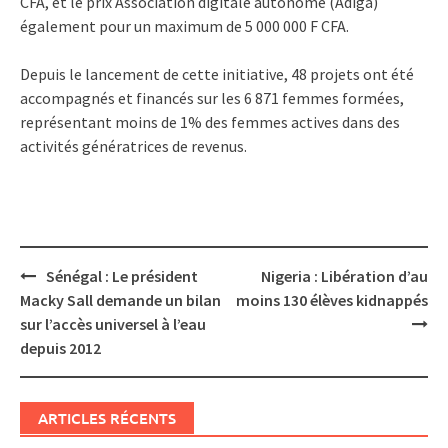
CFA, et le prix Association digitale autonome (Adiga)
également pour un maximum de 5 000 000 F CFA.
Depuis le lancement de cette initiative, 48 projets ont été
accompagnés et financés sur les 6 871 femmes formées,
représentant moins de 1% des femmes actives dans des
activités génératrices de revenus.
Post
Sénégal : Le président
Nigeria : Libération d’au
navigation
Macky Sall demande un bilan
moins 130 élèves kidnappés
sur l’accès universel à l’eau
depuis 2012
ARTICLES RÉCENTS