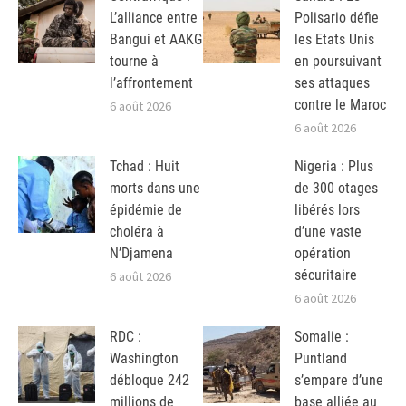
L’alliance entre
Polisario défie
Bangui et AAKG
les Etats Unis
tourne à
en poursuivant
l’affrontement
ses attaques
contre le Maroc
6 août 2026
6 août 2026
Tchad : Huit
Nigeria : Plus
morts dans une
de 300 otages
épidémie de
libérés lors
choléra à
d’une vaste
N’Djamena
opération
sécuritaire
6 août 2026
6 août 2026
RDC :
Somalie :
Washington
Puntland
débloque 242
s’empare d’une
millions de
base alliée au