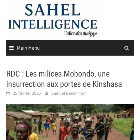
Skip
to
content
Main Menu
RDC : Les milices Mobondo, une
insurrection aux portes de Kinshasa
25 février 2026
Samuel Benshimon