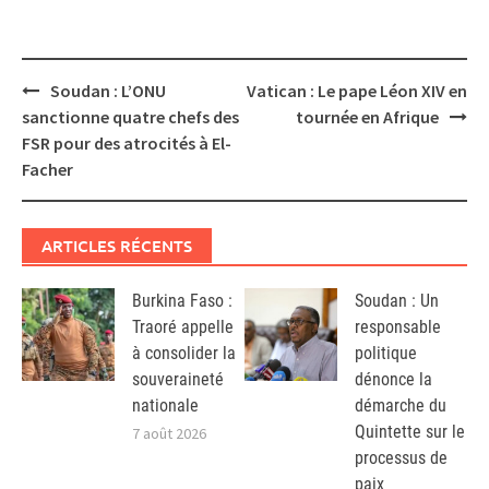
Post
Soudan : L’ONU
Vatican : Le pape Léon XIV en
navigation
sanctionne quatre chefs des
tournée en Afrique
FSR pour des atrocités à El-
Facher
ARTICLES RÉCENTS
Burkina Faso :
Soudan : Un
Traoré appelle
responsable
à consolider la
politique
souveraineté
dénonce la
nationale
démarche du
Quintette sur le
7 août 2026
processus de
paix