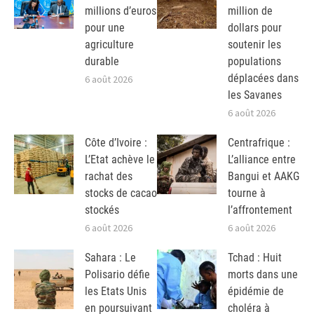
millions d’euros
million de
pour une
dollars pour
agriculture
soutenir les
durable
populations
déplacées dans
6 août 2026
les Savanes
6 août 2026
Côte d’Ivoire :
Centrafrique :
L’Etat achève le
L’alliance entre
rachat des
Bangui et AAKG
stocks de cacao
tourne à
stockés
l’affrontement
6 août 2026
6 août 2026
Sahara : Le
Tchad : Huit
Polisario défie
morts dans une
les Etats Unis
épidémie de
en poursuivant
choléra à