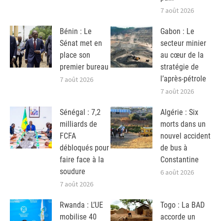
7 août 2026
Bénin : Le
Gabon : Le
Sénat met en
secteur minier
place son
au cœur de la
premier bureau
stratégie de
l’après-pétrole
7 août 2026
7 août 2026
Sénégal : 7,2
Algérie : Six
milliards de
morts dans un
FCFA
nouvel accident
débloqués pour
de bus à
faire face à la
Constantine
soudure
6 août 2026
7 août 2026
Rwanda : L’UE
Togo : La BAD
mobilise 40
accorde un