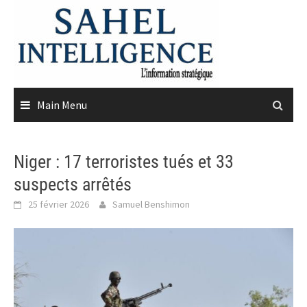
Skip
to
content
Main Menu
Niger : 17 terroristes tués et 33
suspects arrêtés
25 février 2026
Samuel Benshimon