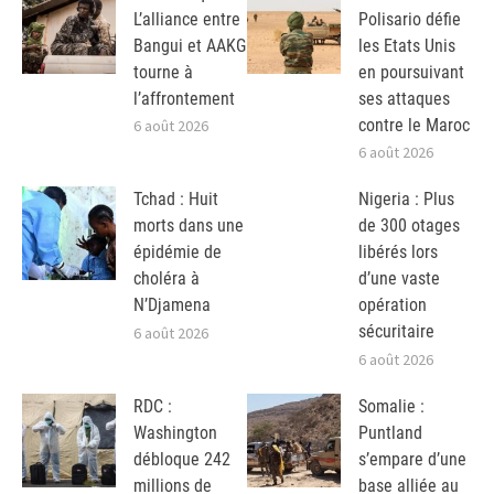
L’alliance entre
Polisario défie
Bangui et AAKG
les Etats Unis
tourne à
en poursuivant
l’affrontement
ses attaques
contre le Maroc
6 août 2026
6 août 2026
Tchad : Huit
Nigeria : Plus
morts dans une
de 300 otages
épidémie de
libérés lors
choléra à
d’une vaste
N’Djamena
opération
sécuritaire
6 août 2026
6 août 2026
RDC :
Somalie :
Washington
Puntland
débloque 242
s’empare d’une
millions de
base alliée au