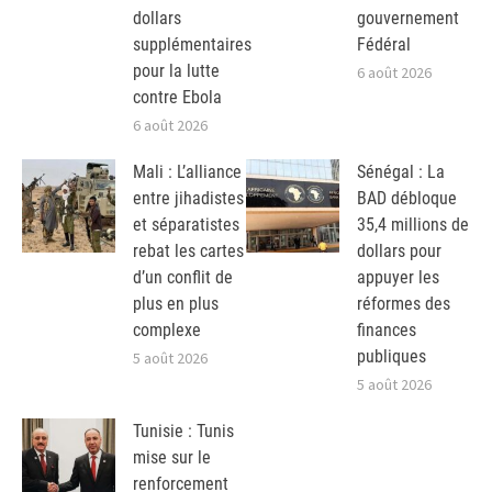
dollars
gouvernement
supplémentaires
Fédéral
pour la lutte
6 août 2026
contre Ebola
6 août 2026
Mali : L’alliance
Sénégal : La
entre jihadistes
BAD débloque
et séparatistes
35,4 millions de
rebat les cartes
dollars pour
d’un conflit de
appuyer les
plus en plus
réformes des
complexe
finances
publiques
5 août 2026
5 août 2026
Tunisie : Tunis
mise sur le
renforcement