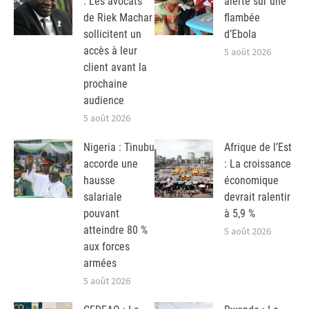
: Les avocats
alerte sur une
de Riek Machar
flambée
sollicitent un
d’Ebola
accès à leur
5 août 2026
client avant la
prochaine
audience
5 août 2026
Nigeria : Tinubu
Afrique de l’Est
accorde une
: La croissance
hausse
économique
salariale
devrait ralentir
pouvant
à 5,9 %
atteindre 80 %
5 août 2026
aux forces
armées
5 août 2026