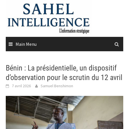
Skip
to
content
Main Menu
Bénin : La présidentielle, un dispositif
d’observation pour le scrutin du 12 avril
7 avril 2026
Samuel Benshimon