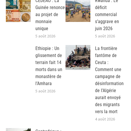
CEDEAO : La
Rwanda : Le
Guinée renonce
déficit
au projet de
commercial
monnaie
s’aggrave en
unique
juin 2026
5 août 2026
5 août 2026
Ethiopie : Un
La frontière
glissement de
fantôme de
terrain fait 14
Ceuta :
morts dans un
Comment une
monastère de
campagne de
l’Amhara
désinformation
de l’Algérie
5 août 2026
aurait envoyé
des migrants
vers la mort
4 août 2026