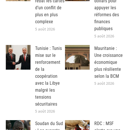
rebat les cartes
dollars pour
d’un conflit de
appuyer les
plus en plus
réformes des
complexe
finances
publiques
5 août 2026
5 août 2026
Tunisie : Tunis
Mauritanie :
mise sur le
Une croissance
renforcement
économique
de la
plus résiliente
coopération
selon la BCM
avec la Libye
5 août 2026
malgré les
tensions
sécuritaires
5 août 2026
Soudan du Sud
RDC : MSF