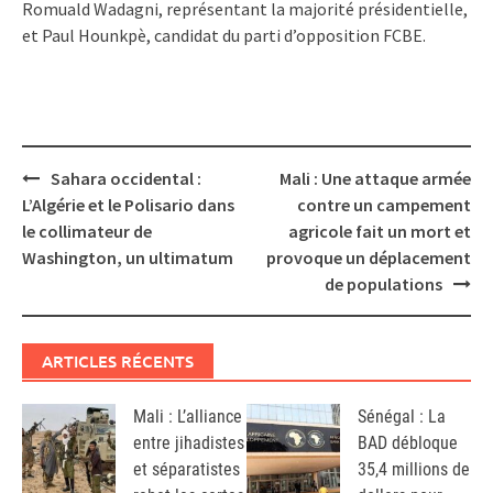
Romuald Wadagni, représentant la majorité présidentielle,
et Paul Hounkpè, candidat du parti d’opposition FCBE.
Post
Sahara occidental :
Mali : Une attaque armée
navigation
L’Algérie et le Polisario dans
contre un campement
le collimateur de
agricole fait un mort et
Washington, un ultimatum
provoque un déplacement
de populations
ARTICLES RÉCENTS
Mali : L’alliance
Sénégal : La
entre jihadistes
BAD débloque
et séparatistes
35,4 millions de