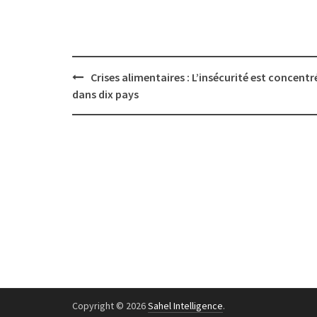
Post
Crises alimentaires : L’insécurité est concentr
navigation
dans dix pays
Copyright © 2026
Sahel Intelligence
.