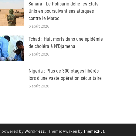
Sahara : Le Polisario défie les Etats
Unis en poursuivant ses attaques
contre le Maroc
6 août 2026
Tchad : Huit morts dans une épidémie
de choléra à N’Djamena
6 août 2026
Nigeria : Plus de 300 otages libérés
lors d’une vaste opération sécuritaire
6 août 2026
y powered by
WordPress
.
|
Theme: Awaken by
ThemezHut
.