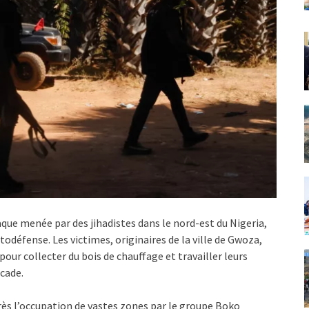
ue menée par des jihadistes dans le nord-est du Nigeria,
défense. Les victimes, originaires de la ville de Gwoza,
our collecter du bois de chauffage et travailler leurs
cade.
après l’occupation de vastes zones par le groupe Boko