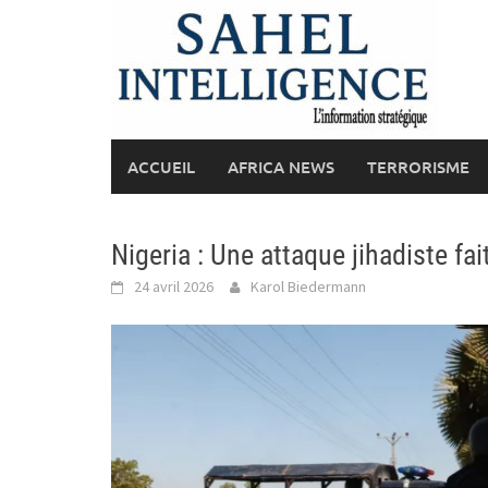
Skip
to
content
ACCUEIL
AFRICA NEWS
TERRORISME
Nigeria : Une attaque jihadiste fa
24 avril 2026
Karol Biedermann