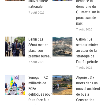
souveraineté
dénonce la
nationale
démarche du
Quintette sur le
7 août 2026
processus de
paix
7 août 2026
Bénin : Le
Gabon : Le
Sénat met en
secteur minier
place son
au cœur de la
premier bureau
stratégie de
l’après-pétrole
7 août 2026
7 août 2026
Sénégal : 7,2
Algérie : Six
milliards de
morts dans un
FCFA
nouvel accident
débloqués pour
de bus à
faire face à la
Constantine