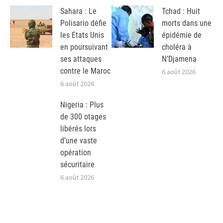
Sahara : Le
Tchad : Huit
Polisario défie
morts dans une
les Etats Unis
épidémie de
en poursuivant
choléra à
ses attaques
N’Djamena
contre le Maroc
6 août 2026
6 août 2026
Nigeria : Plus
de 300 otages
libérés lors
d’une vaste
opération
sécuritaire
6 août 2026