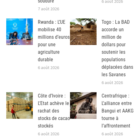
soudure
6 août 2026
7 août 2026
Rwanda : L’UE
Togo : La BAD
mobilise 40
accorde un
millions d’euros
million de
pour une
dollars pour
agriculture
soutenir les
durable
populations
déplacées dans
6 août 2026
les Savanes
6 août 2026
Côte d’Ivoire :
Centrafrique :
L’Etat achève le
L’alliance entre
rachat des
Bangui et AAKG
stocks de cacao
tourne à
stockés
l’affrontement
6 août 2026
6 août 2026