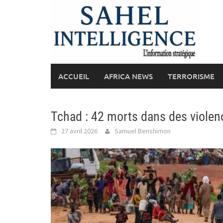
Skip
to
content
ACCUEIL
AFRICA NEWS
TERRORISME
Tchad : 42 morts dans des viole
27 avril 2026
Samuel Benshimon