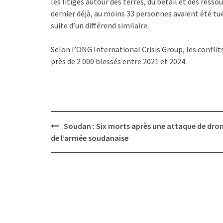
les litiges autour des terres, du bétail et des re
dernier déjà, au moins 33 personnes avaient été tué
suite d’un différend similaire.
Selon l’ONG International Crisis Group, les conflit
près de 2 000 blessés entre 2021 et 2024.
Post
Soudan : Six morts après une attaque de dro
navigation
de l’armée soudanaise