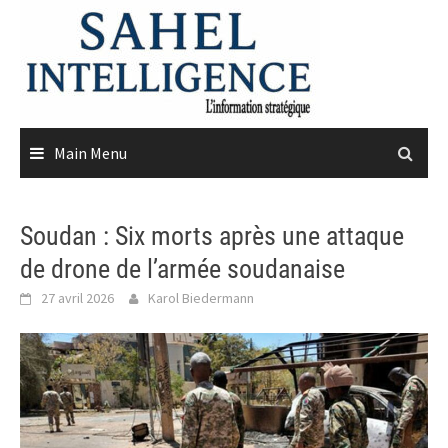
Skip
to
content
Main Menu
Soudan : Six morts après une attaque
de drone de l’armée soudanaise
27 avril 2026
Karol Biedermann