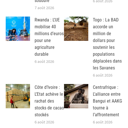
soudure
6 août 2026
7 août 2026
Rwanda : L’UE
Togo : La BAD
mobilise 40
accorde un
millions d’euros
million de
pour une
dollars pour
agriculture
soutenir les
durable
populations
déplacées dans
6 août 2026
les Savanes
6 août 2026
Côte d’Ivoire :
Centrafrique :
L’Etat achève le
L’alliance entre
rachat des
Bangui et AAKG
stocks de cacao
tourne à
stockés
l’affrontement
6 août 2026
6 août 2026