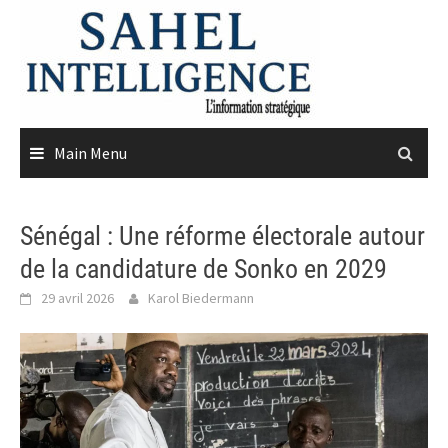
Skip
to
content
Main Menu
Sénégal : Une réforme électorale autour
de la candidature de Sonko en 2029
29 avril 2026
Karol Biedermann