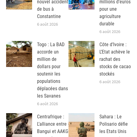
nouvel accident
millions d’euros
de bus à
pour une
Constantine
agriculture
durable
6 août 2026
6 août 2026
Togo : La BAD
Côte d’Ivoire :
accorde un
L’Etat achève le
million de
rachat des
dollars pour
stocks de cacao
soutenir les
stockés
populations
6 août 2026
déplacées dans
les Savanes
6 août 2026
Centrafrique :
Sahara : Le
L’alliance entre
Polisario défie
Bangui et AAKG
les Etats Unis