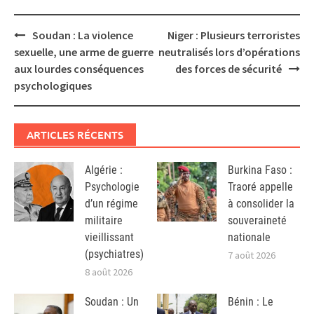
Post
Soudan : La violence
Niger : Plusieurs terroristes
navigation
sexuelle, une arme de guerre
neutralisés lors d’opérations
aux lourdes conséquences
des forces de sécurité
psychologiques
ARTICLES RÉCENTS
Algérie :
Burkina Faso :
Psychologie
Traoré appelle
d’un régime
à consolider la
militaire
souveraineté
vieillissant
nationale
(psychiatres)
7 août 2026
8 août 2026
Soudan : Un
Bénin : Le