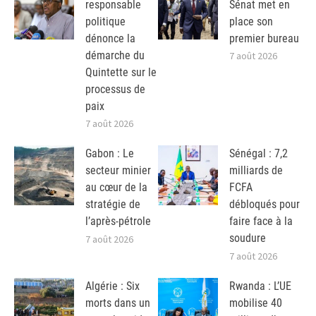
responsable
Sénat met en
politique
place son
dénonce la
premier bureau
démarche du
7 août 2026
Quintette sur le
processus de
paix
7 août 2026
Gabon : Le
Sénégal : 7,2
secteur minier
milliards de
au cœur de la
FCFA
stratégie de
débloqués pour
l’après-pétrole
faire face à la
soudure
7 août 2026
7 août 2026
Algérie : Six
Rwanda : L’UE
morts dans un
mobilise 40