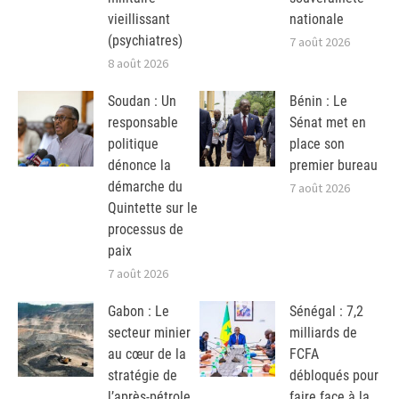
vieillissant
nationale
(psychiatres)
7 août 2026
8 août 2026
Soudan : Un
Bénin : Le
responsable
Sénat met en
politique
place son
dénonce la
premier bureau
démarche du
7 août 2026
Quintette sur le
processus de
paix
7 août 2026
Gabon : Le
Sénégal : 7,2
secteur minier
milliards de
au cœur de la
FCFA
stratégie de
débloqués pour
l’après-pétrole
faire face à la