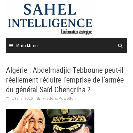
Skip
to
content
Main Menu
Algérie : Abdelmadjid Tebboune peut-il
réellement réduire l’emprise de l’armée
du général Saïd Chengriha ?
18 mai 2026
Frédéric Powelton