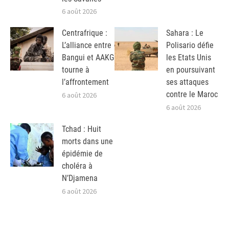
6 août 2026
Centrafrique :
Sahara : Le
L’alliance entre
Polisario défie
Bangui et AAKG
les Etats Unis
tourne à
en poursuivant
l’affrontement
ses attaques
contre le Maroc
6 août 2026
6 août 2026
Tchad : Huit
morts dans une
épidémie de
choléra à
N’Djamena
6 août 2026