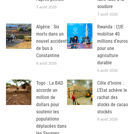
soudure
7 août 2026
7 août 2026
Algérie : Six
Rwanda : L’UE
morts dans un
mobilise 40
nouvel accident
millions d’euros
de bus à
pour une
Constantine
agriculture
durable
6 août 2026
6 août 2026
Togo : La BAD
Côte d’Ivoire :
accorde un
L’Etat achève le
million de
rachat des
dollars pour
stocks de cacao
soutenir les
stockés
populations
6 août 2026
déplacées dans
les Savanes