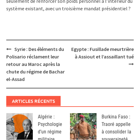
seulement de renforcer son poids personnel à l’intérieur du
système existant, avec un troisième mandat présidentiel ?
Post
Syrie : Des éléments du
Egypte : Fusillade meurtrière
navigation
Polisario réclament leur
à Assiout et l’assaillant tué
retour au Maroc après la
chute du régime de Bachar
el-Assad
ARTICLES RÉCENTS
Algérie :
Burkina Faso :
Psychologie
Traoré appelle
d’un régime
à consolider la
militaire
souveraineté