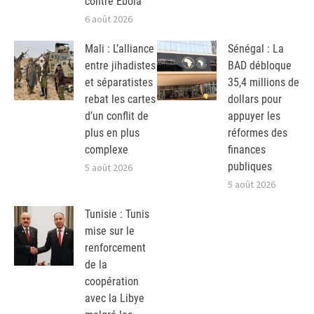
contre Ebola
6 août 2026
Mali : L’alliance
Sénégal : La
entre jihadistes
BAD débloque
et séparatistes
35,4 millions de
rebat les cartes
dollars pour
d’un conflit de
appuyer les
plus en plus
réformes des
complexe
finances
publiques
5 août 2026
5 août 2026
Tunisie : Tunis
mise sur le
renforcement
de la
coopération
avec la Libye