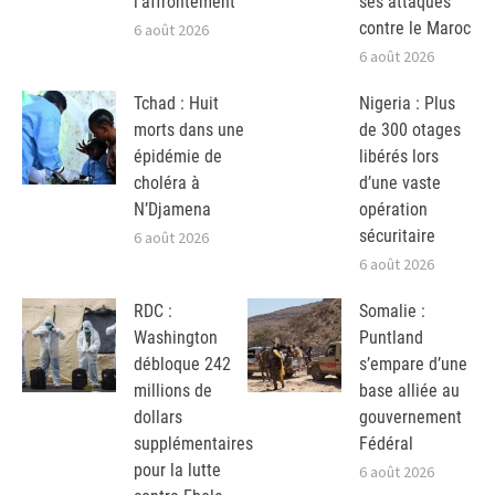
l’affrontement
ses attaques
contre le Maroc
6 août 2026
6 août 2026
Tchad : Huit
Nigeria : Plus
morts dans une
de 300 otages
épidémie de
libérés lors
choléra à
d’une vaste
N’Djamena
opération
sécuritaire
6 août 2026
6 août 2026
RDC :
Somalie :
Washington
Puntland
débloque 242
s’empare d’une
millions de
base alliée au
dollars
gouvernement
supplémentaires
Fédéral
pour la lutte
6 août 2026