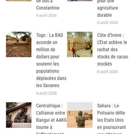
de bus à
pour une
Constantine
agriculture
durable
6 août 2026
6 août 2026
Togo : La BAD
Côte d’Ivoire :
accorde un
L’Etat achève le
million de
rachat des
dollars pour
stocks de cacao
soutenir les
stockés
populations
6 août 2026
déplacées dans
les Savanes
6 août 2026
Centrafrique :
Sahara : Le
L’alliance entre
Polisario défie
Bangui et AAKG
les Etats Unis
tourne à
en poursuivant