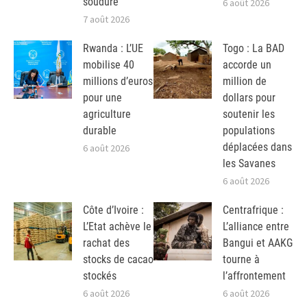
soudure
6 août 2026
7 août 2026
Rwanda : L’UE
Togo : La BAD
mobilise 40
accorde un
millions d’euros
million de
pour une
dollars pour
agriculture
soutenir les
durable
populations
déplacées dans
6 août 2026
les Savanes
6 août 2026
Côte d’Ivoire :
Centrafrique :
L’Etat achève le
L’alliance entre
rachat des
Bangui et AAKG
stocks de cacao
tourne à
stockés
l’affrontement
6 août 2026
6 août 2026