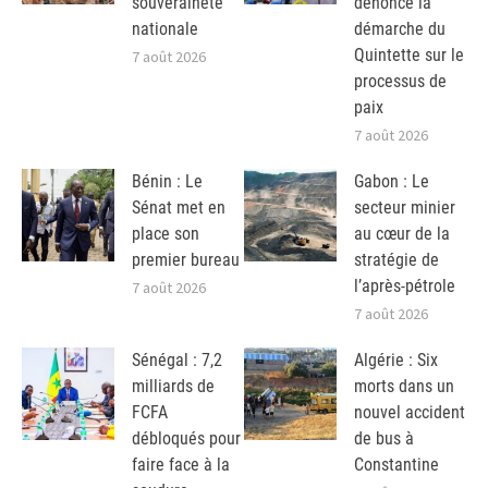
souveraineté
dénonce la
nationale
démarche du
Quintette sur le
7 août 2026
processus de
paix
7 août 2026
Bénin : Le
Gabon : Le
Sénat met en
secteur minier
place son
au cœur de la
premier bureau
stratégie de
l’après-pétrole
7 août 2026
7 août 2026
Sénégal : 7,2
Algérie : Six
milliards de
morts dans un
FCFA
nouvel accident
débloqués pour
de bus à
faire face à la
Constantine