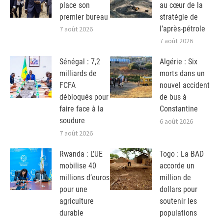
place son
au cœur de la
premier bureau
stratégie de
l’après-pétrole
7 août 2026
7 août 2026
Sénégal : 7,2
Algérie : Six
milliards de
morts dans un
FCFA
nouvel accident
débloqués pour
de bus à
faire face à la
Constantine
soudure
6 août 2026
7 août 2026
Rwanda : L’UE
Togo : La BAD
mobilise 40
accorde un
millions d’euros
million de
pour une
dollars pour
agriculture
soutenir les
durable
populations