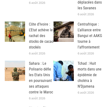
déplacées dans
6 août 2026
les Savanes
6 août 2026
Côte d’Ivoire :
Centrafrique :
L’Etat achève le
L’alliance entre
rachat des
Bangui et AAKG
stocks de cacao
tourne à
stockés
l’affrontement
6 août 2026
6 août 2026
Sahara : Le
Tchad : Huit
Polisario défie
morts dans une
les Etats Unis
épidémie de
en poursuivant
choléra à
ses attaques
N’Djamena
contre le Maroc
6 août 2026
6 août 2026