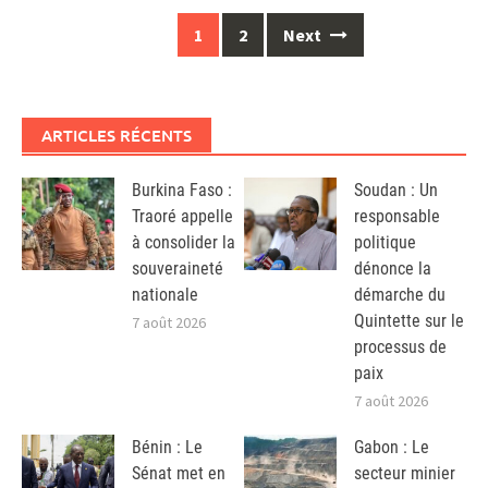
Posts
1
2
Next
navigation
ARTICLES RÉCENTS
Burkina Faso :
Soudan : Un
Traoré appelle
responsable
à consolider la
politique
souveraineté
dénonce la
nationale
démarche du
Quintette sur le
7 août 2026
processus de
paix
7 août 2026
Bénin : Le
Gabon : Le
Sénat met en
secteur minier