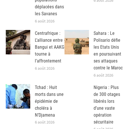
6 août 2026
déplacées dans
les Savanes
6 août 2026
Centrafrique :
Sahara : Le
L’alliance entre
Polisario défie
Bangui et AAKG
les Etats Unis
tourne à
en poursuivant
l’affrontement
ses attaques
contre le Maroc
6 août 2026
6 août 2026
Tchad : Huit
Nigeria : Plus
morts dans une
de 300 otages
épidémie de
libérés lors
choléra à
d’une vaste
N’Djamena
opération
sécuritaire
6 août 2026