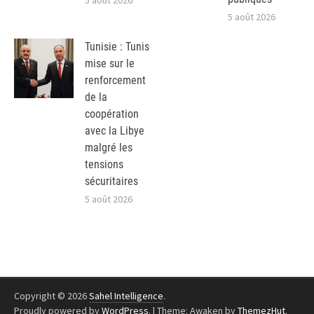
5 août 2026
5 août 2026
Tunisie : Tunis
mise sur le
renforcement
de la
coopération
avec la Libye
malgré les
tensions
sécuritaires
5 août 2026
Copyright © 2026
Sahel Intelligence
.
Proudly powered by
WordPress
.
|
Theme: Awaken by
ThemezHut
.