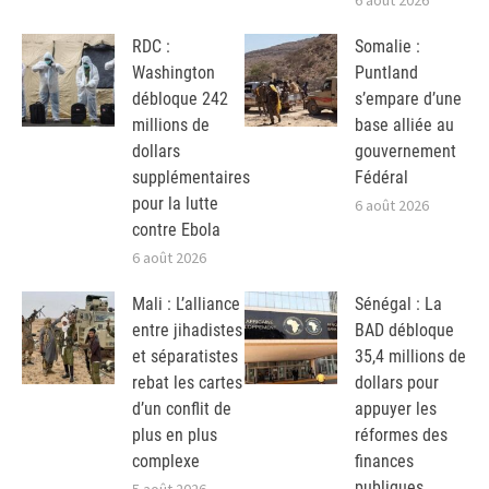
6 août 2026
RDC :
Somalie :
Washington
Puntland
débloque 242
s’empare d’une
millions de
base alliée au
dollars
gouvernement
supplémentaires
Fédéral
pour la lutte
6 août 2026
contre Ebola
6 août 2026
Mali : L’alliance
Sénégal : La
entre jihadistes
BAD débloque
et séparatistes
35,4 millions de
rebat les cartes
dollars pour
d’un conflit de
appuyer les
plus en plus
réformes des
complexe
finances
publiques