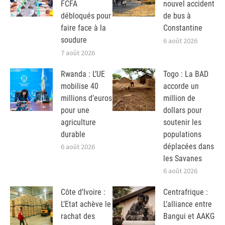
FCFA
nouvel accident
débloqués pour
de bus à
faire face à la
Constantine
soudure
6 août 2026
7 août 2026
Rwanda : L’UE
Togo : La BAD
mobilise 40
accorde un
millions d’euros
million de
pour une
dollars pour
agriculture
soutenir les
durable
populations
déplacées dans
6 août 2026
les Savanes
6 août 2026
Côte d’Ivoire :
Centrafrique :
L’Etat achève le
L’alliance entre
rachat des
Bangui et AAKG