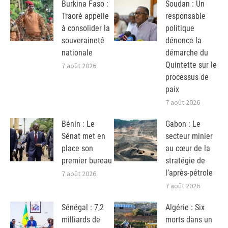
Burkina Faso :
Soudan : Un
Traoré appelle
responsable
à consolider la
politique
souveraineté
dénonce la
nationale
démarche du
Quintette sur le
7 août 2026
processus de
paix
7 août 2026
Bénin : Le
Gabon : Le
Sénat met en
secteur minier
place son
au cœur de la
premier bureau
stratégie de
l’après-pétrole
7 août 2026
7 août 2026
Sénégal : 7,2
Algérie : Six
milliards de
morts dans un