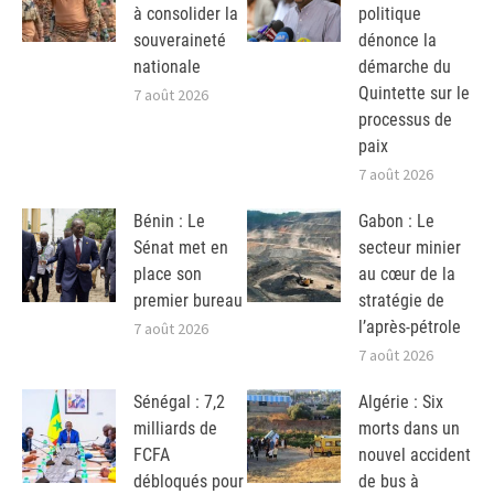
à consolider la
politique
souveraineté
dénonce la
nationale
démarche du
Quintette sur le
7 août 2026
processus de
paix
7 août 2026
Bénin : Le
Gabon : Le
Sénat met en
secteur minier
place son
au cœur de la
premier bureau
stratégie de
l’après-pétrole
7 août 2026
7 août 2026
Sénégal : 7,2
Algérie : Six
milliards de
morts dans un
FCFA
nouvel accident
débloqués pour
de bus à