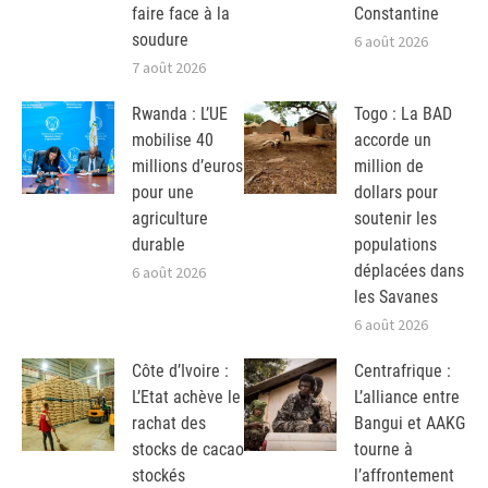
faire face à la
Constantine
soudure
6 août 2026
7 août 2026
Rwanda : L’UE
Togo : La BAD
mobilise 40
accorde un
millions d’euros
million de
pour une
dollars pour
agriculture
soutenir les
durable
populations
déplacées dans
6 août 2026
les Savanes
6 août 2026
Côte d’Ivoire :
Centrafrique :
L’Etat achève le
L’alliance entre
rachat des
Bangui et AAKG
stocks de cacao
tourne à
stockés
l’affrontement