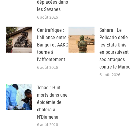
déplacées dans
les Savanes
6 août 2026
Centrafrique :
Sahara : Le
L’alliance entre
Polisario défie
Bangui et AAKG
les Etats Unis
tourne à
en poursuivant
l’affrontement
ses attaques
contre le Maroc
6 août 2026
6 août 2026
Tchad : Huit
morts dans une
épidémie de
choléra à
N’Djamena
6 août 2026