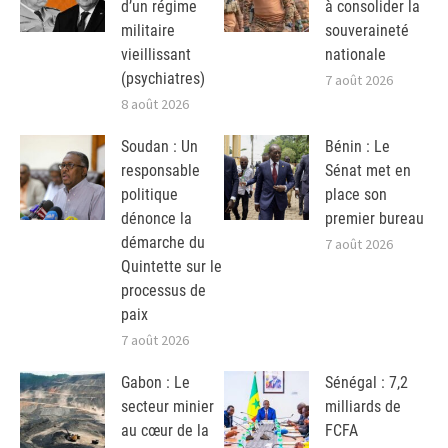
d’un régime
à consolider la
militaire
souveraineté
vieillissant
nationale
(psychiatres)
7 août 2026
8 août 2026
Soudan : Un
Bénin : Le
responsable
Sénat met en
politique
place son
dénonce la
premier bureau
démarche du
7 août 2026
Quintette sur le
processus de
paix
7 août 2026
Gabon : Le
Sénégal : 7,2
secteur minier
milliards de
au cœur de la
FCFA