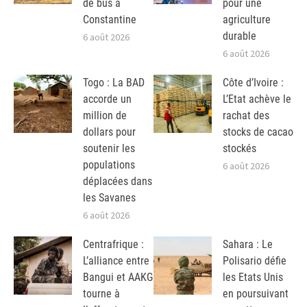
de bus à
pour une
Constantine
agriculture
durable
6 août 2026
6 août 2026
Togo : La BAD
Côte d’Ivoire :
accorde un
L’Etat achève le
million de
rachat des
dollars pour
stocks de cacao
soutenir les
stockés
populations
6 août 2026
déplacées dans
les Savanes
6 août 2026
Centrafrique :
Sahara : Le
L’alliance entre
Polisario défie
Bangui et AAKG
les Etats Unis
tourne à
en poursuivant