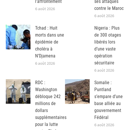
l’affrontement
ses attaques
contre le Maroc
6 août 2026
6 août 2026
Tchad : Huit
Nigeria : Plus
morts dans une
de 300 otages
épidémie de
libérés lors
choléra à
d’une vaste
N’Djamena
opération
sécuritaire
6 août 2026
6 août 2026
RDC :
Somalie :
Washington
Puntland
débloque 242
s’empare d’une
millions de
base alliée au
dollars
gouvernement
supplémentaires
Fédéral
pour la lutte
6 août 2026