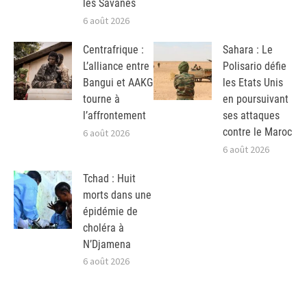
les Savanes
6 août 2026
Centrafrique :
Sahara : Le
L’alliance entre
Polisario défie
Bangui et AAKG
les Etats Unis
tourne à
en poursuivant
l’affrontement
ses attaques
contre le Maroc
6 août 2026
6 août 2026
Tchad : Huit
morts dans une
épidémie de
choléra à
N’Djamena
6 août 2026