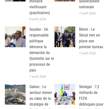
militaire
souveraineté
vieillissant
nationale
(psychiatres)
7 août 2026
8 août 2026
Soudan : Un
Bénin : Le
responsable
Sénat met en
politique
place son
dénonce la
premier bureau
démarche du
7 août 2026
Quintette sur le
processus de
paix
7 août 2026
Gabon : Le
Sénégal : 7,2
secteur minier
milliards de
au cœur de la
FCFA
stratégie de
débloqués pour