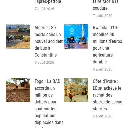
l’après-pétrole
faire face à la
soudure
7 août 2026
7 août 2026
Algérie : Six
Rwanda : L’UE
morts dans un
mobilise 40
nouvel accident
millions d’euros
de bus à
pour une
Constantine
agriculture
durable
6 août 2026
6 août 2026
Togo : La BAD
Côte d’Ivoire :
accorde un
L’Etat achève le
million de
rachat des
dollars pour
stocks de cacao
soutenir les
stockés
populations
6 août 2026
déplacées dans