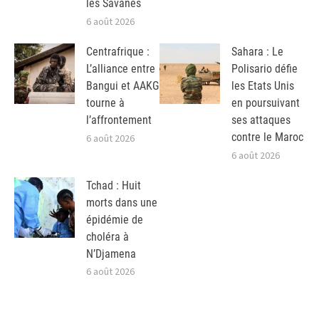
les Savanes
6 août 2026
Centrafrique :
Sahara : Le
L’alliance entre
Polisario défie
Bangui et AAKG
les Etats Unis
tourne à
en poursuivant
l’affrontement
ses attaques
contre le Maroc
6 août 2026
6 août 2026
Tchad : Huit
morts dans une
épidémie de
choléra à
N’Djamena
6 août 2026