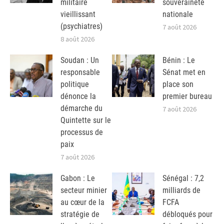
militaire
souveraineté
vieillissant
nationale
(psychiatres)
7 août 2026
8 août 2026
Soudan : Un
Bénin : Le
responsable
Sénat met en
politique
place son
dénonce la
premier bureau
démarche du
7 août 2026
Quintette sur le
processus de
paix
7 août 2026
Gabon : Le
Sénégal : 7,2
secteur minier
milliards de
au cœur de la
FCFA
stratégie de
débloqués pour