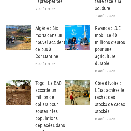
l’après-pétrole
faire face à la
soudure
7 août 2026
7 août 2026
Algérie : Six
Rwanda : L’UE
morts dans un
mobilise 40
nouvel accident
millions d’euros
de bus à
pour une
Constantine
agriculture
durable
6 août 2026
6 août 2026
Togo : La BAD
Côte d’Ivoire :
accorde un
L’Etat achève le
million de
rachat des
dollars pour
stocks de cacao
soutenir les
stockés
populations
6 août 2026
déplacées dans