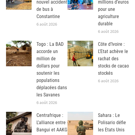
nouvel accident
millions d’euros
de bus à
pour une
Constantine
agriculture
durable
6 août 2026
6 août 2026
Togo : La BAD
Côte d’Ivoire :
accorde un
L’Etat achève le
million de
rachat des
dollars pour
stocks de cacao
soutenir les
stockés
populations
6 août 2026
déplacées dans
les Savanes
6 août 2026
Centrafrique :
Sahara : Le
L’alliance entre
Polisario défie
Bangui et AAKG
les Etats Unis