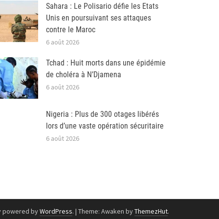
Sahara : Le Polisario défie les Etats
Unis en poursuivant ses attaques
contre le Maroc
6 août 2026
Tchad : Huit morts dans une épidémie
de choléra à N’Djamena
6 août 2026
Nigeria : Plus de 300 otages libérés
lors d’une vaste opération sécuritaire
6 août 2026
y powered by
WordPress
.
|
Theme: Awaken by
ThemezHut
.