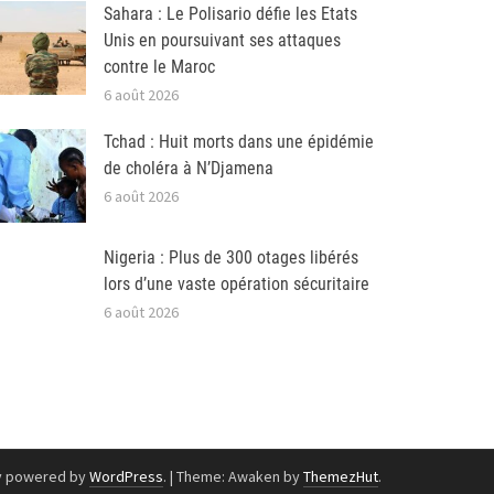
Sahara : Le Polisario défie les Etats
Unis en poursuivant ses attaques
contre le Maroc
6 août 2026
Tchad : Huit morts dans une épidémie
de choléra à N’Djamena
6 août 2026
Nigeria : Plus de 300 otages libérés
lors d’une vaste opération sécuritaire
6 août 2026
y powered by
WordPress
.
|
Theme: Awaken by
ThemezHut
.