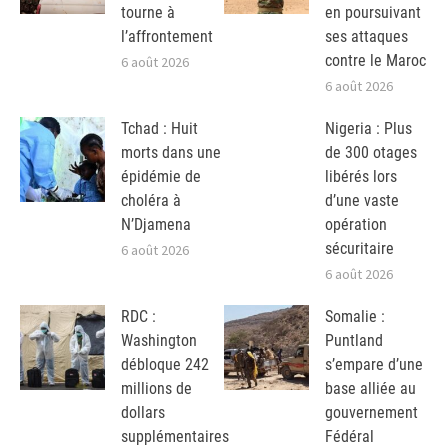
tourne à
en poursuivant
l’affrontement
ses attaques
contre le Maroc
6 août 2026
6 août 2026
Tchad : Huit
Nigeria : Plus
morts dans une
de 300 otages
épidémie de
libérés lors
choléra à
d’une vaste
N’Djamena
opération
sécuritaire
6 août 2026
6 août 2026
RDC :
Somalie :
Washington
Puntland
débloque 242
s’empare d’une
millions de
base alliée au
dollars
gouvernement
supplémentaires
Fédéral