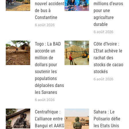
nouvel accident
millions d’euros
de bus à
pour une
Constantine
agriculture
durable
6 août 2026
6 août 2026
Togo : La BAD
Côte d’Ivoire :
accorde un
L’Etat achève le
million de
rachat des
dollars pour
stocks de cacao
soutenir les
stockés
populations
6 août 2026
déplacées dans
les Savanes
6 août 2026
Centrafrique :
Sahara : Le
L’alliance entre
Polisario défie
Bangui et AAKG
les Etats Unis