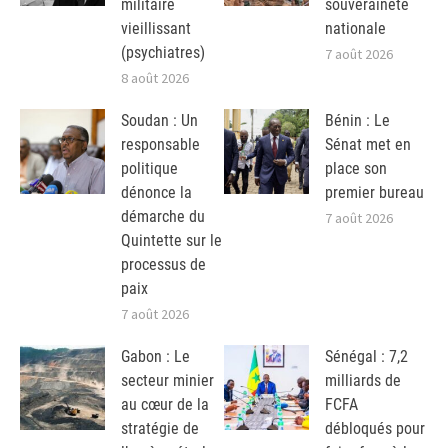
militaire
souveraineté
vieillissant
nationale
(psychiatres)
7 août 2026
8 août 2026
Soudan : Un
Bénin : Le
responsable
Sénat met en
politique
place son
dénonce la
premier bureau
démarche du
7 août 2026
Quintette sur le
processus de
paix
7 août 2026
Gabon : Le
Sénégal : 7,2
secteur minier
milliards de
au cœur de la
FCFA
stratégie de
débloqués pour