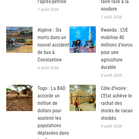
l’après-pétrole
faire face à la
soudure
7 août 2026
7 août 2026
Algérie : Six
Rwanda : L’UE
morts dans un
mobilise 40
nouvel accident
millions d’euros
de bus à
pour une
Constantine
agriculture
durable
6 août 2026
6 août 2026
Togo : La BAD
Côte d’Ivoire :
accorde un
L’Etat achève le
million de
rachat des
dollars pour
stocks de cacao
soutenir les
stockés
populations
6 août 2026
déplacées dans