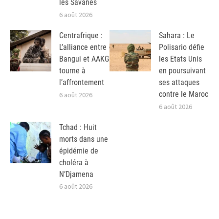
les Savanes
6 août 2026
Centrafrique :
Sahara : Le
L’alliance entre
Polisario défie
Bangui et AAKG
les Etats Unis
tourne à
en poursuivant
l’affrontement
ses attaques
contre le Maroc
6 août 2026
6 août 2026
Tchad : Huit
morts dans une
épidémie de
choléra à
N’Djamena
6 août 2026