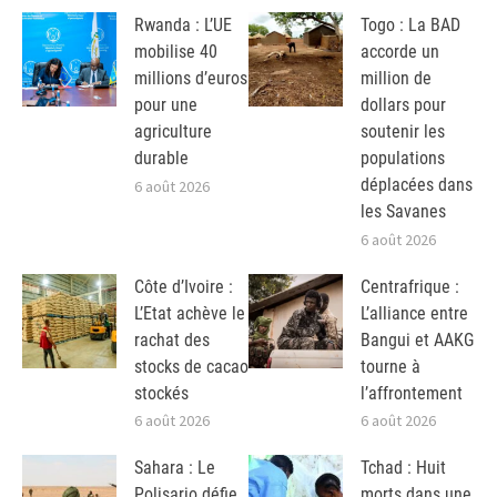
Rwanda : L’UE
Togo : La BAD
mobilise 40
accorde un
millions d’euros
million de
pour une
dollars pour
agriculture
soutenir les
durable
populations
déplacées dans
6 août 2026
les Savanes
6 août 2026
Côte d’Ivoire :
Centrafrique :
L’Etat achève le
L’alliance entre
rachat des
Bangui et AAKG
stocks de cacao
tourne à
stockés
l’affrontement
6 août 2026
6 août 2026
Sahara : Le
Tchad : Huit
Polisario défie
morts dans une