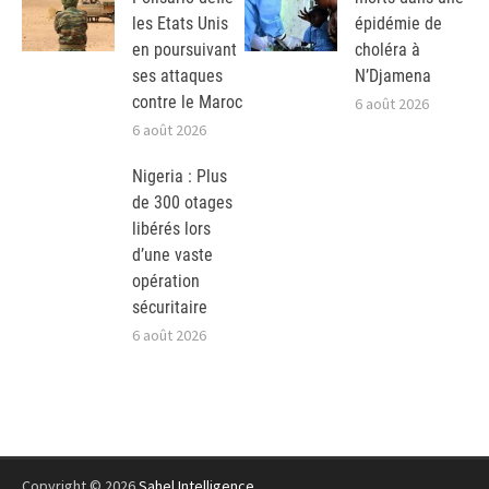
les Etats Unis
épidémie de
en poursuivant
choléra à
ses attaques
N’Djamena
contre le Maroc
6 août 2026
6 août 2026
Nigeria : Plus
de 300 otages
libérés lors
d’une vaste
opération
sécuritaire
6 août 2026
Copyright © 2026
Sahel Intelligence
.