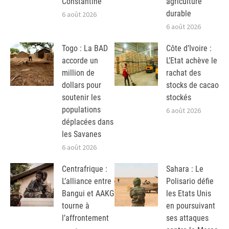
Constantine
agriculture
durable
6 août 2026
6 août 2026
Togo : La BAD
Côte d’Ivoire :
accorde un
L’Etat achève le
million de
rachat des
dollars pour
stocks de cacao
soutenir les
stockés
populations
6 août 2026
déplacées dans
les Savanes
6 août 2026
Centrafrique :
Sahara : Le
L’alliance entre
Polisario défie
Bangui et AAKG
les Etats Unis
tourne à
en poursuivant
l’affrontement
ses attaques