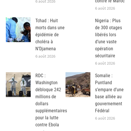
contre le Maroc
6 août 2026
6 août 2026
Tchad : Huit
Nigeria : Plus
morts dans une
de 300 otages
épidémie de
libérés lors
choléra à
d’une vaste
N’Djamena
opération
sécuritaire
6 août 2026
6 août 2026
RDC :
Somalie :
Washington
Puntland
débloque 242
s’empare d’une
millions de
base alliée au
dollars
gouvernement
supplémentaires
Fédéral
pour la lutte
6 août 2026
contre Ebola