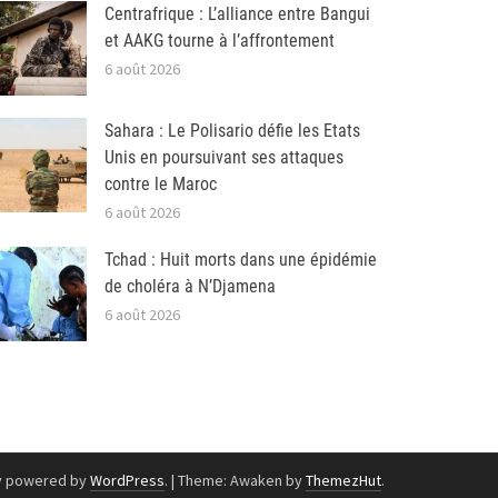
Centrafrique : L’alliance entre Bangui
et AAKG tourne à l’affrontement
6 août 2026
Sahara : Le Polisario défie les Etats
Unis en poursuivant ses attaques
contre le Maroc
6 août 2026
Tchad : Huit morts dans une épidémie
de choléra à N’Djamena
6 août 2026
y powered by
WordPress
.
|
Theme: Awaken by
ThemezHut
.