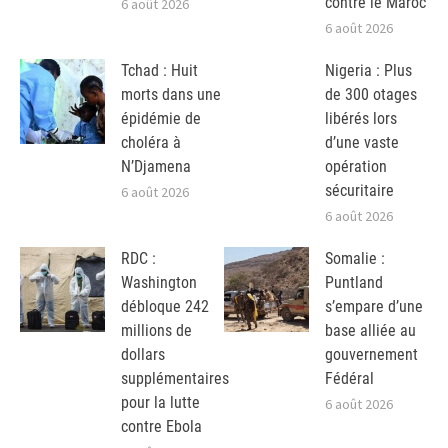
contre le Maroc
6 août 2026
6 août 2026
Tchad : Huit
Nigeria : Plus
morts dans une
de 300 otages
épidémie de
libérés lors
choléra à
d’une vaste
N’Djamena
opération
sécuritaire
6 août 2026
6 août 2026
RDC :
Somalie :
Washington
Puntland
débloque 242
s’empare d’une
millions de
base alliée au
dollars
gouvernement
supplémentaires
Fédéral
pour la lutte
6 août 2026
contre Ebola