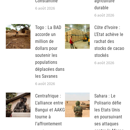
Constantine
agriculture
durable
6 août 2026
6 août 2026
Togo : La BAD
Côte d’Ivoire :
accorde un
L’Etat achève le
million de
rachat des
dollars pour
stocks de cacao
soutenir les
stockés
populations
6 août 2026
déplacées dans
les Savanes
6 août 2026
Centrafrique :
Sahara : Le
L’alliance entre
Polisario défie
Bangui et AAKG
les Etats Unis
tourne à
en poursuivant
l’affrontement
ses attaques