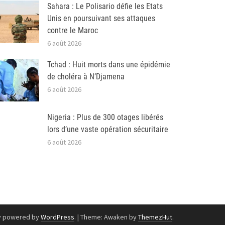
Sahara : Le Polisario défie les Etats
Unis en poursuivant ses attaques
contre le Maroc
6 août 2026
Tchad : Huit morts dans une épidémie
de choléra à N’Djamena
6 août 2026
Nigeria : Plus de 300 otages libérés
lors d’une vaste opération sécuritaire
6 août 2026
y powered by
WordPress
.
|
Theme: Awaken by
ThemezHut
.