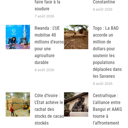
faire face à la
Constantine
soudure
6 août 2026
7 août 2026
Rwanda : L’UE
Togo : La BAD
mobilise 40
accorde un
millions d’euros
million de
pour une
dollars pour
agriculture
soutenir les
durable
populations
déplacées dans
6 août 2026
les Savanes
6 août 2026
Côte d’Ivoire :
Centrafrique :
L’Etat achève le
L’alliance entre
rachat des
Bangui et AAKG
stocks de cacao
tourne à
stockés
l’affrontement