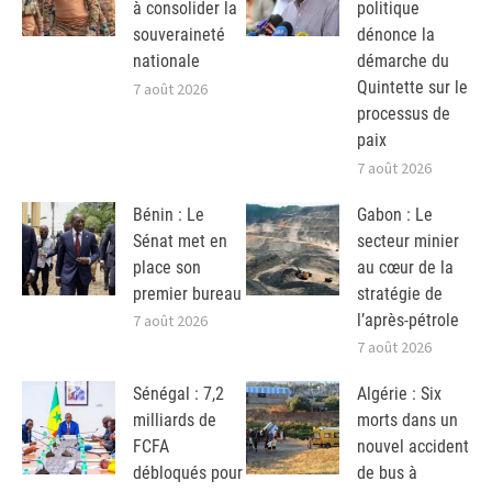
à consolider la
politique
souveraineté
dénonce la
nationale
démarche du
Quintette sur le
7 août 2026
processus de
paix
7 août 2026
Bénin : Le
Gabon : Le
Sénat met en
secteur minier
place son
au cœur de la
premier bureau
stratégie de
l’après-pétrole
7 août 2026
7 août 2026
Sénégal : 7,2
Algérie : Six
milliards de
morts dans un
FCFA
nouvel accident
débloqués pour
de bus à