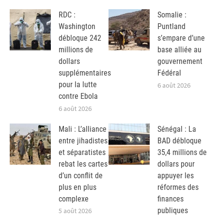
RDC :
Somalie :
Washington
Puntland
débloque 242
s’empare d’une
millions de
base alliée au
dollars
gouvernement
supplémentaires
Fédéral
pour la lutte
6 août 2026
contre Ebola
6 août 2026
Mali : L’alliance
Sénégal : La
entre jihadistes
BAD débloque
et séparatistes
35,4 millions de
rebat les cartes
dollars pour
d’un conflit de
appuyer les
plus en plus
réformes des
complexe
finances
publiques
5 août 2026