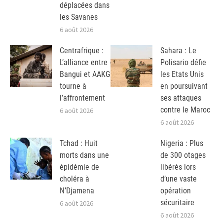
déplacées dans
les Savanes
6 août 2026
Centrafrique :
Sahara : Le
L’alliance entre
Polisario défie
Bangui et AAKG
les Etats Unis
tourne à
en poursuivant
l’affrontement
ses attaques
contre le Maroc
6 août 2026
6 août 2026
Tchad : Huit
Nigeria : Plus
morts dans une
de 300 otages
épidémie de
libérés lors
choléra à
d’une vaste
N’Djamena
opération
sécuritaire
6 août 2026
6 août 2026