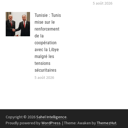
5 août 2026
Tunisie : Tunis
mise sur le
renforcement
de la
coopération
avec la Libye
malgré les
tensions
sécuritaires
5 août 2026
Copyright © 2026
Sahel Intelligence
.
Proudly powered by
WordPress
.
|
Theme: Awaken by
ThemezHut
.